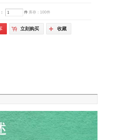
：
件
库存：100件
车
立刻购买
收藏