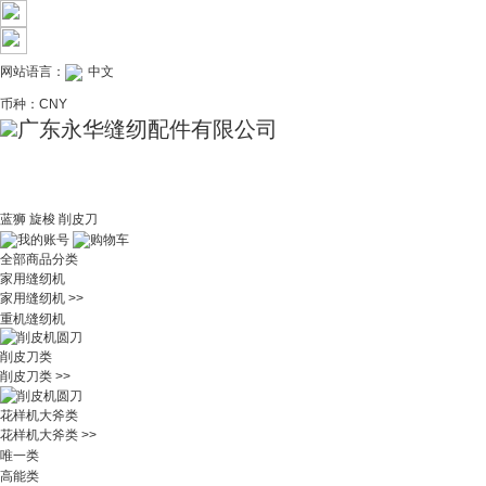
网站语言：
中文
币种：
CNY
蓝狮
旋梭
削皮刀
我的账号
购物车
全部商品分类
家用缝纫机
家用缝纫机 >>
重机缝纫机
削皮刀类
削皮刀类 >>
花样机大斧类
花样机大斧类 >>
唯一类
高能类