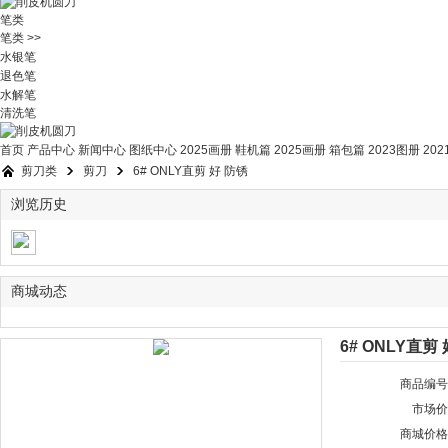
笔类
笔类 >>
水银笔
退色笔
水解笔
清洗笔
首页
产品中心
新闻中心
图纸中心
2025画册 鞋机篇
2025画册 箱包篇
2023图册
20
剪刀类
剪刀
6# ONLY直剪 好 防锈
浏览历史
»
»
商城动态
6# ONLY直剪
商品编号
市场价
商城价格