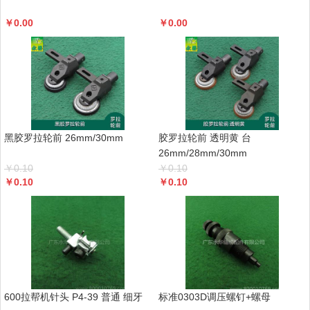
￥
0.00
￥
0.00
黑胶罗拉轮前 26mm/30mm
胶罗拉轮前 透明黄 台
26mm/28mm/30mm
￥
0.10
￥
0.10
￥
0.10
￥
0.10
600拉帮机针头 P4-39 普通 细牙
标准0303D调压螺钉+螺母