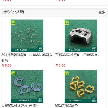
缝纫机分类配件
更多
591打线器弹簧91-118683-05两头
百福335G梭壳91-174955-91
有勾
￥
0.00
￥
0.00
百福591梭床弹片 好 唯一
591连轴器胶垫