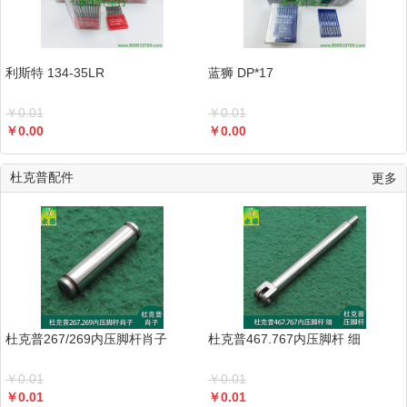
利斯特 134-35LR
蓝狮 DP*17
￥
0.01
￥
0.01
￥
0.00
￥
0.00
杜克普配件
更多
杜克普267/269内压脚杆肖子
杜克普467.767内压脚杆 细
￥
0.01
￥
0.01
￥
0.01
￥
0.01