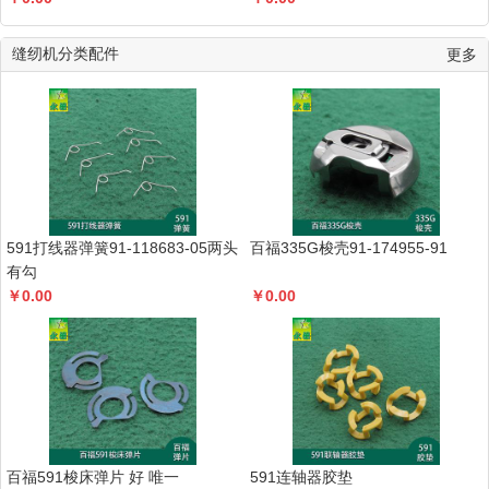
缝纫机分类配件
更多
591打线器弹簧91-118683-05两头
百福335G梭壳91-174955-91
有勾
￥
0.00
￥
0.00
百福591梭床弹片 好 唯一
591连轴器胶垫