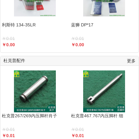
利斯特 134-35LR
蓝狮 DP*17
￥
0.01
￥
0.01
￥
0.00
￥
0.00
杜克普配件
更多
杜克普267/269内压脚杆肖子
杜克普467.767内压脚杆 细
￥
0.01
￥
0.01
￥
0.01
￥
0.01