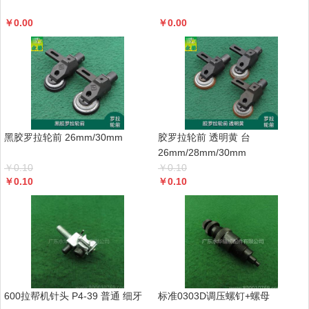
￥
0.00
￥
0.00
黑胶罗拉轮前 26mm/30mm
胶罗拉轮前 透明黄 台
26mm/28mm/30mm
￥
0.10
￥
0.10
￥
0.10
￥
0.10
600拉帮机针头 P4-39 普通 细牙
标准0303D调压螺钉+螺母